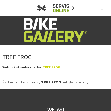
Přejít
na
obsah
TREE FROG
Webová stránka značky:
TREE FROG
Žádné produkty značky
TREE FROG
nebyly nalezeny...
Z
á
p
a
KONTAKT