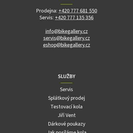
t
í
Prodejna:
+420 777 681 550
Servis:
+420 777 135 356
info@bikegallery.cz
servis@bikegallery.cz
eshop@bikegallery.cz
SLUŽBY
Servis
Splátkový prodej
Testovací kola
Jiří Vent
Dárkové poukazy
Jak posíláme kola