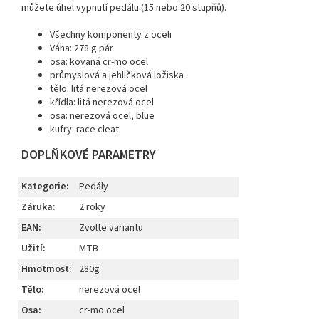
můžete úhel vypnutí pedálu (15 nebo 20 stupňů).
Všechny komponenty z oceli
Váha: 278 g pár
osa: kovaná cr-mo ocel
průmyslová a jehličková ložiska
tělo: litá nerezová ocel
křídla: litá nerezová ocel
osa: nerezová ocel, blue
kufry: race cleat
DOPLŇKOVÉ PARAMETRY
Kategorie
:
Pedály
Záruka
:
2 roky
EAN
:
Zvolte variantu
Užití
:
MTB
Hmotmost
:
280g
Tělo
:
nerezová ocel
Osa
:
cr-mo ocel