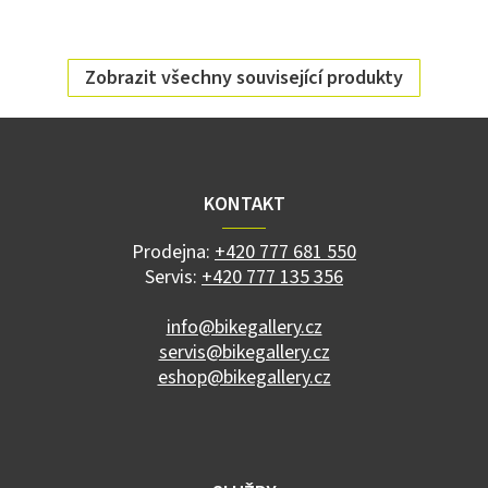
Zobrazit všechny související produkty
Z
á
p
a
KONTAKT
t
í
Prodejna:
+420 777 681 550
Servis:
+420 777 135 356
info@bikegallery.cz
servis@bikegallery.cz
eshop@bikegallery.cz