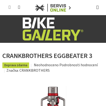
Přejít
na
obsah
CRANKBROTHERS EGGBEATER 3
Průměrné
Neohodnoceno
Podrobnosti hodnocení
Doprava zdarma
hodnocení
Značka:
CRANKBROTHERS
produktu
je
0,0
z
5
hvězdiček.