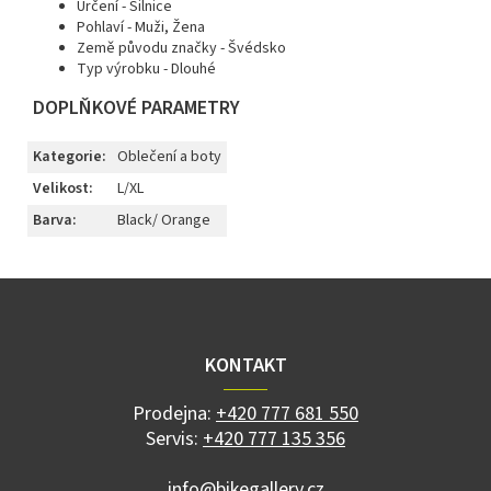
Určení -
Silnice
Pohlaví -
Muži, Žena
Země původu značky -
Švédsko
Typ výrobku
-
Dlouhé
DOPLŇKOVÉ PARAMETRY
Kategorie
:
Oblečení a boty
Velikost
:
L/XL
Barva
:
Black/ Orange
Z
á
p
a
KONTAKT
t
í
Prodejna:
+420 777 681 550
Servis:
+420 777 135 356
info@bikegallery.cz