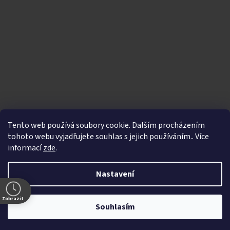
Tento web používá soubory cookie. Dalším procházením
tohoto webu vyjadřujete souhlas s jejich používáním.. Více
informací
zde
.
Vytvořil Shoptet
|
Nakódoval eshopGuru
Nastavení
Copyright 2026
Bikegallery.cz
. Všechna práva
Zobrazit
vyhrazena.
Souhlasím
5.-7.8. je naše prodejna zavřená.