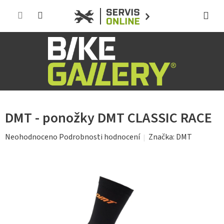
Přejít
na
obsah
DMT - ponožky DMT CLASSIC RACE
Průměrné
Značka:
DMT
Neohodnoceno
Podrobnosti hodnocení
hodnocení
produktu
je
0,0
z
5
hvězdiček.