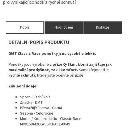
pro vynikající pohodlí a rychlé schnutí.
Popis
Hodnocení
Diskuze
DETAILNÍ POPIS PRODUKTU
DMT Classic Race ponožky jsou vysoké a lehké.
Ponožky jsou vyrobené z
příze Q-Skin, která zajišťuje jak
maximální prodyšnot, tak i komfort.
Samozřejmostí je
rychlé schnutí,
které jistě oceníte při jízdě.
Základní údaje:
Sport
-
Jízdní kola
Značka -
DMT
Převažující barva -
Černá
Sezóna
- Celoročně
Model / Kód produktu
-
Classic Race
M0015DM2CLASSICRACE-0049