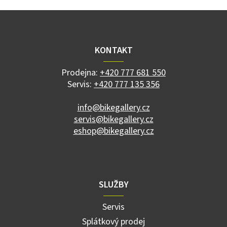
Z
á
p
a
KONTAKT
t
í
Prodejna:
+420 777 681 550
Servis:
+420 777 135 356
info@bikegallery.cz
servis@bikegallery.cz
eshop@bikegallery.cz
SLUŽBY
Servis
Splátkový prodej