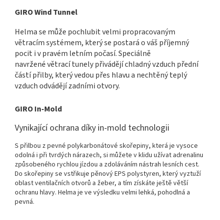
GIRO Wind Tunnel
Helma se může pochlubit velmi propracovaným
větracím systémem, který se postará o váš příjemný
pocit i v pravém letním počasí. Speciálně
navržené větrací tunely přivádějí chladný vzduch přední
částí přilby, který vedou přes hlavu a nechtěný teplý
vzduch odvádějí zadními otvory.
GIRO In-Mold
Vynikající ochrana díky in-mold technologii
S přilbou z pevné polykarbonátové skořepiny, která je vysoce
odolná i při tvrdých nárazech, si můžete v klidu užívat adrenalinu
způsobeného rychlou jízdou a zdoláváním nástrah lesních cest.
Do skořepiny se vstřikuje pěnový EPS polystyren, který vyztuží
oblast ventilačních otvorů a žeber, a tím získáte ještě větší
ochranu hlavy. Helma je ve výsledku velmi lehká, pohodlná a
pevná.