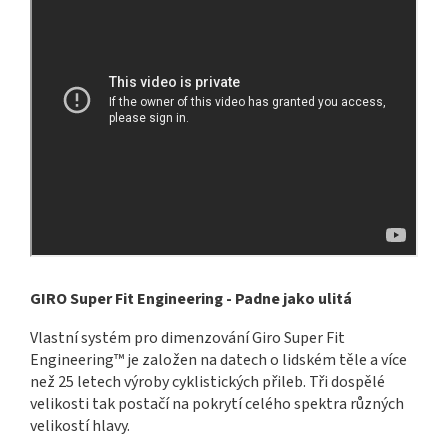
GIRO Super Fit Engineering - Padne jako ulitá
Vlastní systém pro dimenzování Giro Super Fit
Engineering™ je založen na datech o lidském těle a více
než 25 letech výroby cyklistických přileb. Tři dospělé
velikosti tak postačí na pokrytí celého spektra různých
velikostí hlavy.