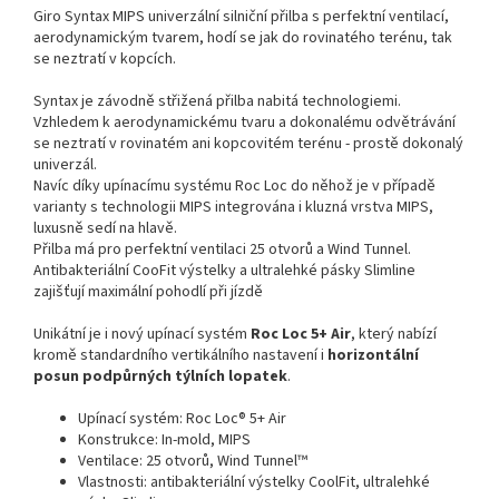
Giro Syntax MIPS univerzální silniční přilba s perfektní ventilací,
aerodynamickým tvarem, hodí se jak do rovinatého terénu, tak
se neztratí v kopcích.
Syntax je závodně střižená přilba nabitá technologiemi.
Vzhledem k aerodynamickému tvaru a dokonalému odvětrávání
se neztratí v rovinatém ani kopcovitém terénu - prostě dokonalý
univerzál.
Navíc díky upínacímu systému Roc Loc do něhož je v případě
varianty s technologii MIPS integrována i kluzná vrstva MIPS,
luxusně sedí na hlavě.
Přilba má pro perfektní ventilaci 25 otvorů a Wind Tunnel.
Antibakteriální CooFit výstelky a ultralehké pásky Slimline
zajišťují maximální pohodlí při jízdě
Unikátní je i nový upínací systém
Roc Loc 5+ Air
, který nabízí
kromě standardního vertikálního nastavení i
horizontální
posun podpůrných týlních lopatek
.
Upínací systém: Roc Loc® 5+ Air
Konstrukce: In-mold, MIPS
Ventilace: 25 otvorů, Wind Tunnel™
Vlastnosti: antibakteriální výstelky CoolFit, ultralehké