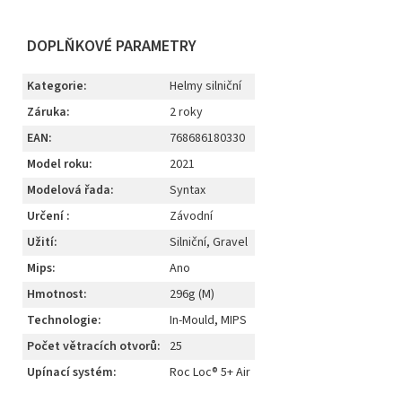
DOPLŇKOVÉ PARAMETRY
Kategorie
:
Helmy silniční
Záruka
:
2 roky
EAN
:
768686180330
Model roku
:
2021
Modelová řada
:
Syntax
Určení
:
Závodní
Užití
:
Silniční, Gravel
Mips
:
Ano
Hmotnost
:
296g (M)
Technologie
:
In-Mould, MIPS
Počet větracích otvorů
:
25
Upínací systém
:
Roc Loc® 5+ Air