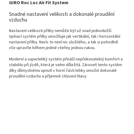
GIRO Roc Loc Air Fit System
Snadné nastavení velikosti a dokonalé proudění
vzduchu
Nastavení velikosti přilby nemůže být už snad jednodušší.
Upínací systém přilby umožňuje jak vertikální, tak i horizontální
nastavení přilby. Navíc to není nic složitého, a tak si pohodlně
vše upravíte během jediné vteřiny jednou rukou.
Moderní a superlehký systém přináší nepřekonatelný komfort a
stabilitu při jízdě, která je velmi důležitá. Zároveň tento systém
díky důmyslnému upnutí v horní části lebky umožní dokonalé
proudění vzduchu a příjemné chlazení hlavy.