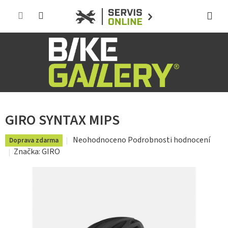
Přejít
na
obsah
GIRO SYNTAX MIPS
Průměrné
Neohodnoceno
Podrobnosti hodnocení
Doprava zdarma
hodnocení
Značka:
GIRO
produktu
je
0,0
z
5
hvězdiček.