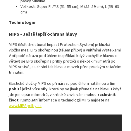
pásky Slimline
Velikosti: Super Fit™ S (51–55 cm), M (55–59 cm), L (59–63
cm)
Technologie
MIPS - Ještě lepší ochrana hlavy
MIPS (Multidirectional Impact Protection System) je kluzká
vložka mezi EPS skořepinou (tělem přilby) a vnitřními výstelkami.
V případě nárazu pod úhlem (například když zachytíte hlavou o
větev) se EPS skořepina přilby protočí o několik milimetrů po
MIPS vrstvě, a uchrání tak hlavu a mozek před prudkým rotačním
trhnutím.
Elastické vložky MIPS se při nárazu pod úhlem natáhnou a tím
pohltí ještě více síly
, která by se jinak přenesla na hlavu. I když
jde jen o pár milimetrů, v kritické chvíli vám mohou
zachránit
život
. Kompletní informace o technologii MIPS najdete na
www.MIPSprilby.cz
.