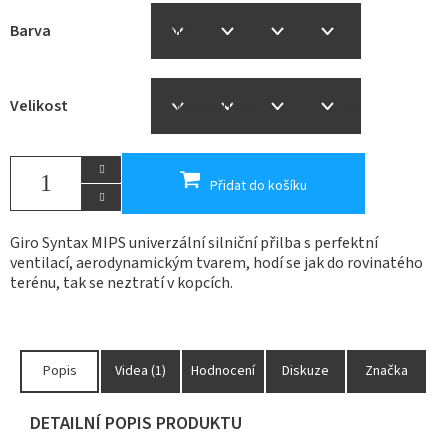
Barva
Velikost
Přidat do košíku
Giro Syntax MIPS univerzální silniční přilba s perfektní
ventilací, aerodynamickým tvarem, hodí se jak do rovinatého
terénu, tak se neztratí v kopcích.
Popis
Videa (1)
Hodnocení
Diskuze
Značka
DETAILNÍ POPIS PRODUKTU