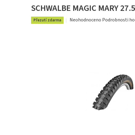
SCHWALBE MAGIC MARY 27.5x
Průměrné
Neohodnoceno
Podrobnosti ho
Přezutí zdarma
hodnocení
produktu
je
0,0
z
5
hvězdiček.