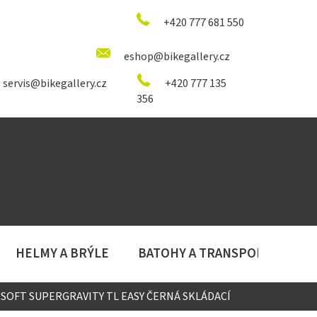
+420 777 681 550
eshop@bikegallery.cz
servis@bikegallery.cz
+420 777 135
356
HELMY A BRÝLE
BATOHY A TRANSPORT
D
X SOFT SUPERGRAVITY TL EASY ČERNÁ SKLÁDACÍ