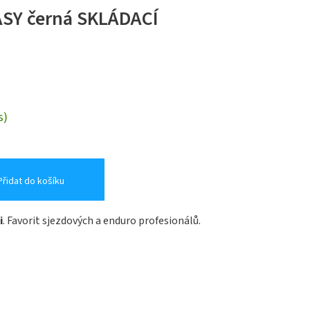
ASY černá SKLÁDACÍ
s)
Přidat do košíku
i
. Favorit sjezdových a enduro profesionálů.