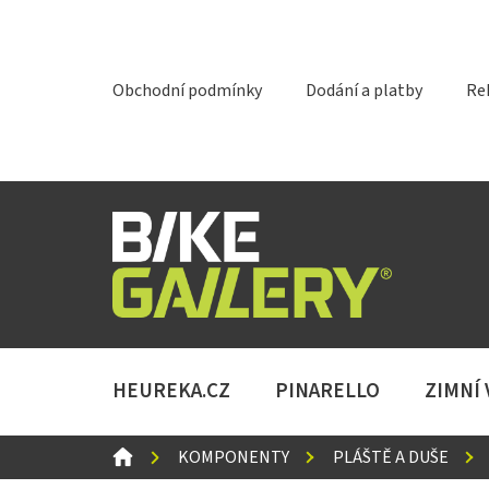
Přejít
na
obsah
Obchodní podmínky
Dodání a platby
Re
HEUREKA.CZ
PINARELLO
ZIMNÍ
DOMŮ
KOMPONENTY
PLÁŠTĚ A DUŠE