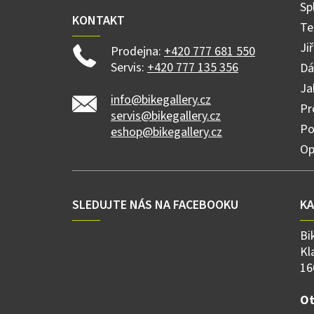
Sp
KONTAKT
Te
Ji
Prodejna:
+420 777 681 550
Servis:
+420 777 135 356
Dá
Ja
info@bikegallery.cz
Pr
servis@bikegallery.cz
Po
eshop@bikegallery.cz
Op
SLEDUJTE NÁS NA FACEBOOKU
K
Bi
Kl
16
Ot