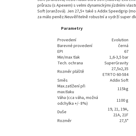
průrazu (s Apexem) s velmi dynamickými jízdními vlas
Soft (oranžová). Jen 27,5+ také s Addix Speedgrip (m
za málo peněz.Neuvěřitelně robustní a vydrží super dl
Parametry
Provedení
Evolution
Barevné provedení
černá
EPI
67
Min/max tlak
1,6-3,5 bar
Tech. ochrana
SuperGravity
27,5x2,35
Rozměr pláště
ETRTO 60-584
Směs
Addix Soft
Max.zatížení při
115kg
max.tlaku
Váha (cca váha, možná
1100 g
odchylka +/- 8%)
19, 21, 19A,
Duše
21A, 21F
Rozměr
27,5"