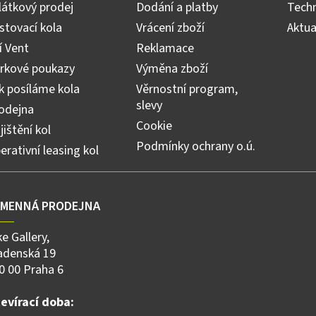
látkový prodej
Dodání a platby
Techn
stovací kola
Vrácení zboží
Aktua
ří Vent
Reklamace
rkové poukazy
Výměna zboží
k posíláme kola
Věrnostní program,
slevy
odejna
Cookie
jištění kol
Podmínky ochrany o.ú.
erativní leasing kol
AMENNÁ PRODEJNA
ke Gallery,
adenská 19
0 00 Praha 6
evírací doba: