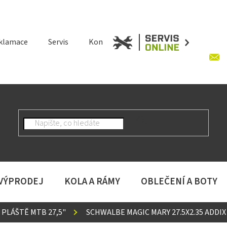
klamace
Servis
Kontakt
 VÝPRODEJ
KOLA A RÁMY
OBLEČENÍ A BOTY
PLÁŠTĚ MTB 27,5"
SCHWALBE MAGIC MARY 27.5X2.35 ADDI