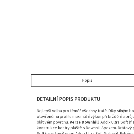
Popis
DETAILNÍ POPIS PRODUKTU
Nejlepší volba pro téměř všechny tratě. Díky silným 
otevřenému profilu maximální výkon při brždění a průj
blátivém povrchu.
Verze Downhill
: Addix Ultra Soft (
konstrukce kostry pláště s Downhill Apexem. Drátový 
Soft (oranžová) nebo Addix Ultra Soft (fialová). Extrém