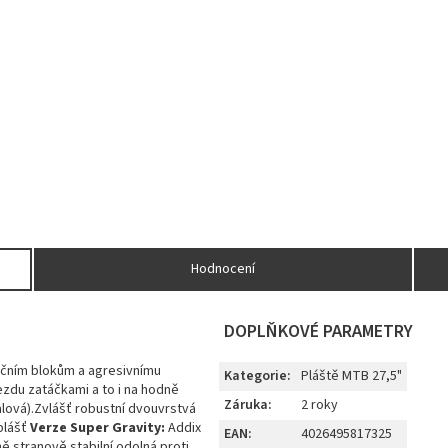
Hodnocení
DOPLŇKOVÉ PARAMETRY
bočním blokům a agresivnímu
Kategorie
:
Pláště MTB 27,5"
ezdu zatáčkami a to i na hodně
Záruka
:
2 roky
fialová).Zvlášť robustní dvouvrstvá
plášť
Verze Super Gravity:
Addix
EAN
:
4026495817325
ně stranově stabilní.odolná proti