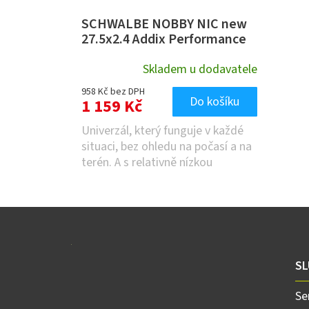
SCHWALBE NOBBY NIC new
27.5x2.4 Addix Performance
DoubleDefense RaceGuard
skládací
Skladem u dodavatele
958 Kč bez DPH
Do košíku
1 159 Kč
Univerzál, který funguje v každé
situaci, bez ohledu na počasí a na
terén. A s relativně nízkou
hmotností!
Z
á
p
a
SL
t
í
Se