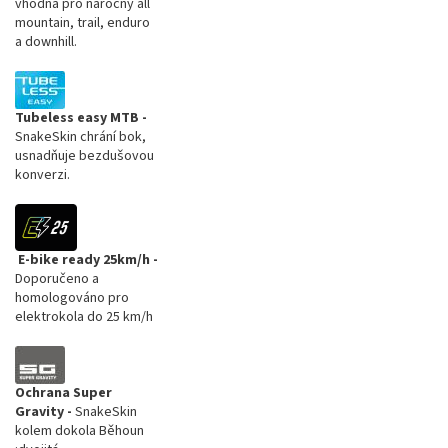
vhodná pro náročný all
mountain, trail, enduro
a downhill.
Tubeless easy MTB -
SnakeSkin chrání bok,
usnadňuje bezdušovou
konverzi.
E-bike ready 25km/h -
Doporučeno a
homologováno pro
elektrokola do 25 km/h
Ochrana Super
Gravity -
SnakeSkin
kolem dokola Běhoun