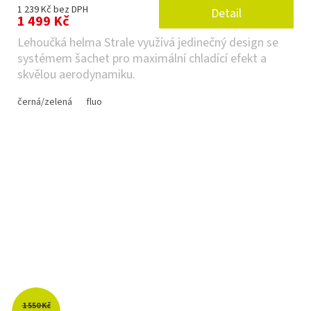
1 239 Kč bez DPH
Detail
1 499 Kč
Lehoučká helma Strale využívá jedinečný design se
systémem šachet pro maximální chladící efekt a
skvělou aerodynamiku.
černá/zelená
fluo
1 550 Kč