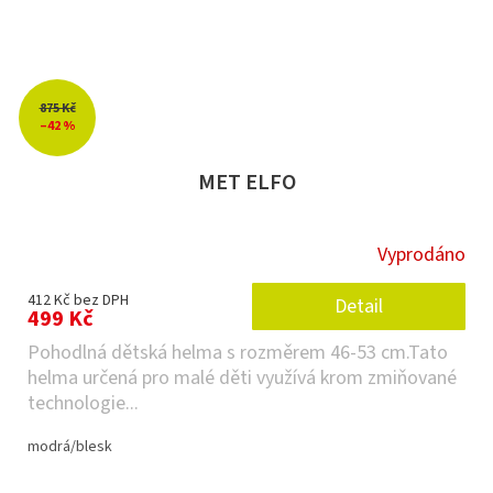
875 Kč
–42 %
MET ELFO
Vyprodáno
412 Kč bez DPH
Detail
499 Kč
Pohodlná dětská helma s rozměrem 46-53 cm.Tato
helma určená pro malé děti využívá krom zmiňované
technologie...
modrá/blesk