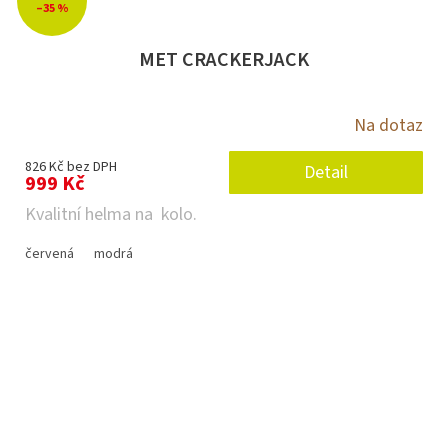
–35 %
MET CRACKERJACK
Na dotaz
826 Kč bez DPH
Detail
999 Kč
Kvalitní helma na kolo.
červená
modrá