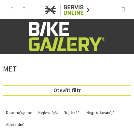
Přejít
na
obsah
MET
Otevřít filtr
Ř
a
Doporučujeme
Nejlevnější
Nejdražší
Nejprodávanější
z
e
Abecedně
n