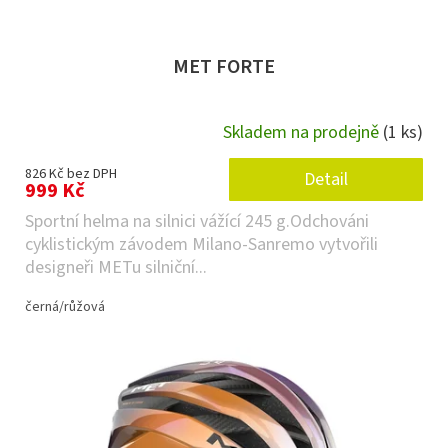
MET FORTE
Skladem na prodejně
(1 ks)
826 Kč bez DPH
Detail
999 Kč
Sportní helma na silnici vážící 245 g.Odchováni
cyklistickým závodem Milano-Sanremo vytvořili
designeři METu silniční...
černá/růžová