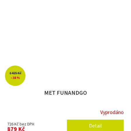
1 425 Kč
–38 %
MET FUNANDGO
Vyprodáno
726 Kč bez DPH
Detail
879 Kč