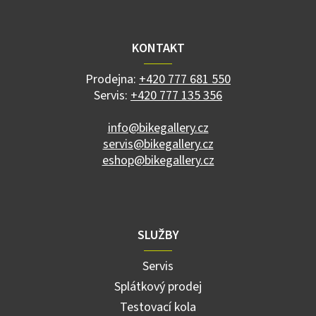
á
á
d
p
a
a
KONTAKT
c
t
í
í
p
Prodejna:
+420 777 681 550
r
Servis:
+420 777 135 356
v
k
info@bikegallery.cz
y
servis@bikegallery.cz
v
ý
eshop@bikegallery.cz
p
i
s
u
SLUŽBY
Servis
Splátkový prodej
Testovací kola