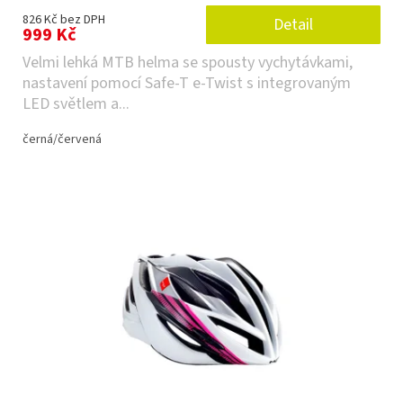
826 Kč bez DPH
Detail
999 Kč
Velmi lehká MTB helma se spousty vychytávkami,
nastavení pomocí Safe-T e-Twist s integrovaným
LED světlem a...
černá/červená