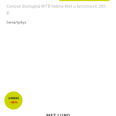
Cenové dostupná MTB helma Met o hmotnosti 285
g.
černá/tyrkys
2 690 Kč
–36 %
MET LUPO