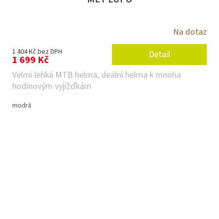
Na dotaz
1 404 Kč bez DPH
Detail
1 699 Kč
Velmi lehká MTB helma, deální helma k mnoha
hodinovým vyjížďkám
modrá