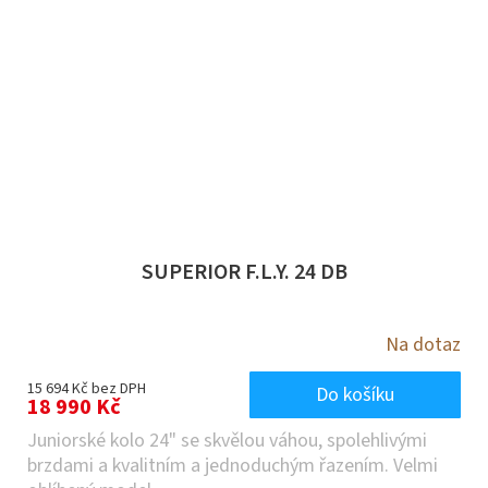
SUPERIOR F.L.Y. 24 DB
Na dotaz
15 694 Kč bez DPH
Do košíku
18 990 Kč
Juniorské kolo 24" se skvělou váhou, spolehlivými
brzdami a kvalitním a jednoduchým řazením. Velmi