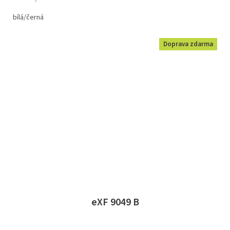
bílá/černá
Doprava zdarma
eXF 9049 B