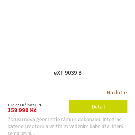
eXF 9039 B
Na dotaz
132 223 Kč bez DPH
Detail
159 990 Kč
Zbrusu nová geometrie rámu s dokonalou integrací
baterie i motoru a vnitřním vedením kabeláže, který
se na první...