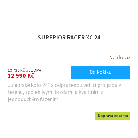
SUPERIOR RACER XC 24
Na dotaz
10 736 Kč bez DPH
Do košíku
12 990 Kč
Juniorské kolo 24" s odpruženou vidlicí pro jízdu v
terénu, spolehlivými brzdami a kvalitním a
jednoduchým řazením.
Doprava zdarma