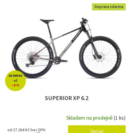
Doprava zdarma
35 990 Kč
až
–8 %
SUPERIOR XP 6.2
Skladem na prodejně
(1 ks)
od 27 264 Kč bez DPH
Detail