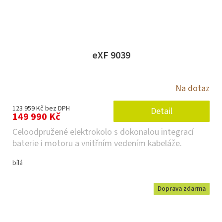
eXF 9039
Na dotaz
123 959 Kč bez DPH
Detail
149 990 Kč
Celoodpružené elektrokolo s dokonalou integrací
baterie i motoru a vnitřním vedením kabeláže.
bílá
Doprava zdarma