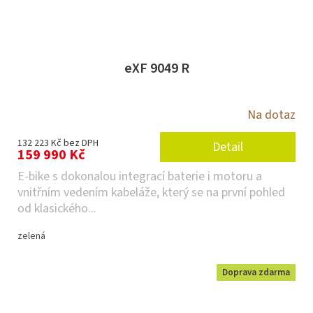
eXF 9049 R
Na dotaz
132 223 Kč bez DPH
Detail
159 990 Kč
E-bike s dokonalou integrací baterie i motoru a
vnitřním vedením kabeláže, který se na první pohled
od klasického...
zelená
Doprava zdarma