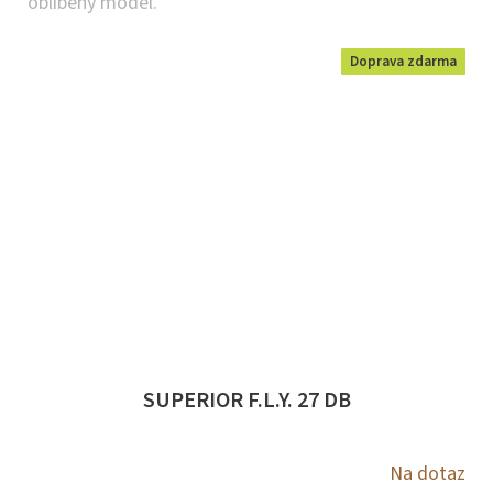
oblíbený model.
Doprava zdarma
SUPERIOR F.L.Y. 27 DB
Na dotaz