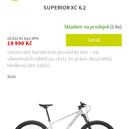
SUPERIOR XC 6.2
Skladem na prodejně
(1 ks)
16 521 Kč bez DPH
Detail
19 990 Kč
Univerzální horské kolo pro každý den – od
víkendových výletů po cesty do práce. Nový lehký
hliníkový rám nabízí...
žlutá