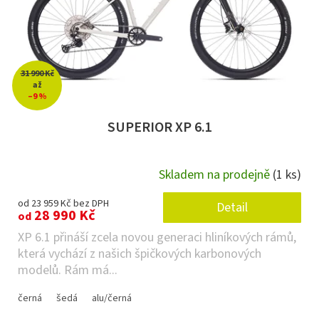
31 990 Kč
až
–9 %
SUPERIOR XP 6.1
Skladem na prodejně
(1 ks)
od 23 959 Kč bez DPH
Detail
28 990 Kč
od
XP 6.1 přináší zcela novou generaci hliníkových rámů,
která vychází z našich špičkových karbonových
modelů. Rám má...
černá
šedá
alu/černá