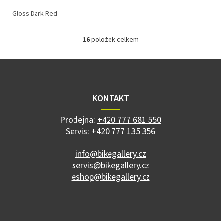
Gloss Dark Red
16
položek celkem
O
v
l
Z
á
á
d
p
a
a
KONTAKT
c
t
í
í
p
Prodejna:
+420 777 681 550
r
Servis:
+420 777 135 356
v
k
info@bikegallery.cz
y
servis@bikegallery.cz
v
ý
eshop@bikegallery.cz
p
i
s
u