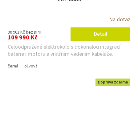
Na dotaz
90 901 Kč bez DPH
Detail
109 990 Kč
Celoodpružené elektrokolo s dokonalou integrací
baterie i motoru a vnitřním vedením kabeláže.
černá
olivová
Doprava zdarma