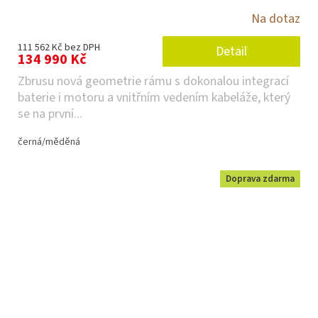
Na dotaz
111 562 Kč bez DPH
Detail
134 990 Kč
Zbrusu nová geometrie rámu s dokonalou integrací
baterie i motoru a vnitřním vedením kabeláže, který
se na první...
černá/měděná
Doprava zdarma