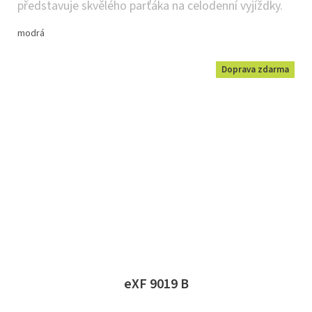
představuje skvělého parťáka na celodenní vyjíždky.
modrá
Doprava zdarma
eXF 9019 B