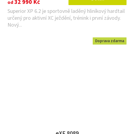
32 990 Kč
od
Superior XP 6.2 je sportovně laděný hliníkový hardtail
určený pro aktivní XC ježdění, trénink i první závody.
Nový...
Doprava zdarma
eXF 8089