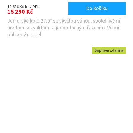
12 636 Kč bez DPH
Do košíku
15 290 Kč
Juniorské kolo 27,5" se skvělou váhou, spolehlivými
brzdami a kvalitním a jednoduchým řazením. Velmi
oblíbený model.
Doprava zdarma