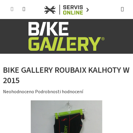
Přejít
na
obsah
BIKE GALLERY ROUBAIX KALHOTY W
2015
Průměrné
Neohodnoceno
Podrobnosti hodnocení
hodnocení
produktu
je
0,0
z
5
hvězdiček.