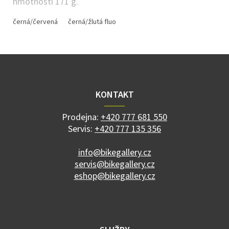
hmotnosti 171 g.
černá/červená
černá/žlutá fluo
Z
á
p
a
KONTAKT
t
í
Prodejna:
+420 777 681 550
Servis:
+420 777 135 356
info@bikegallery.cz
servis@bikegallery.cz
eshop@bikegallery.cz