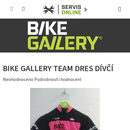
Přejít
na
obsah
BIKE GALLERY TEAM DRES DÍVČÍ
Průměrné
Neohodnoceno
Podrobnosti hodnocení
hodnocení
produktu
je
0,0
z
5
hvězdiček.