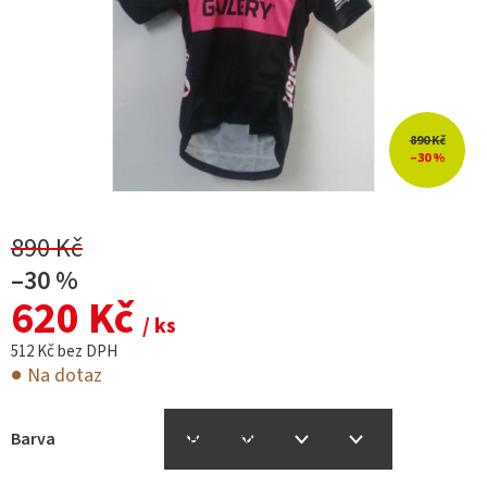
890 Kč
–30 %
890 Kč
–30 %
620 Kč
/ ks
512 Kč bez DPH
Na dotaz
Barva