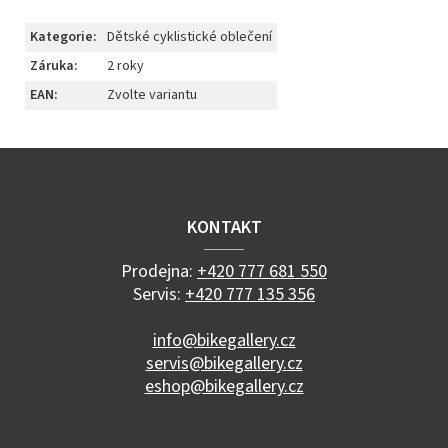
Kategorie
:
Dětské cyklistické oblečení
Záruka
:
2 roky
EAN
:
Zvolte variantu
Z
á
p
a
KONTAKT
t
í
Prodejna:
+420 777 681 550
Servis:
+420 777 135 356
info@bikegallery.cz
servis@bikegallery.cz
eshop@bikegallery.cz