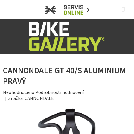
Přejít
na
obsah
CANNONDALE GT 40/S ALUMINIUM
PRAVÝ
Průměrné
Neohodnoceno
Podrobnosti hodnocení
hodnocení
Značka:
CANNONDALE
produktu
je
0,0
z
5
hvězdiček.