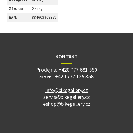
Kategorie
:
Košíky
Záruka
:
2 roky
EAN
:
884603808375
Z
á
p
a
KONTAKT
t
í
Prodejna:
+420 777 681 550
Servis:
+420 777 135 356
info@bikegallery.cz
servis@bikegallery.cz
eshop@bikegallery.cz