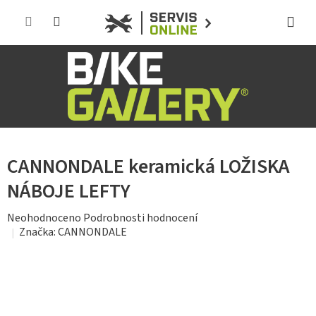
Přejít
na
obsah
CANNONDALE keramická LOŽISKA
NÁBOJE LEFTY
Průměrné
Neohodnoceno
Podrobnosti hodnocení
hodnocení
Značka:
CANNONDALE
produktu
je
0,0
z
5
hvězdiček.