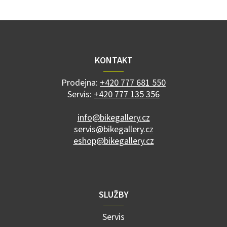
Z
á
p
a
KONTAKT
t
í
Prodejna:
+420 777 681 550
Servis:
+420 777 135 356
info@bikegallery.cz
servis@bikegallery.cz
eshop@bikegallery.cz
SLUŽBY
Servis