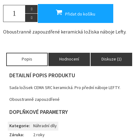
Přidat do košíku
Oboustranně zapouzdřené keramická l
ožiska náboje Lefty.
Popis
Hodnocení
Diskuze (1)
DETAILNÍ POPIS PRODUKTU
Sada ložisek CEMA SRC keramická. Pro přední náboje LEFTY.
Oboustranně zapouzdřené
DOPLŇKOVÉ PARAMETRY
Kategorie
:
Náhradní díly
Záruka
:
2 roky