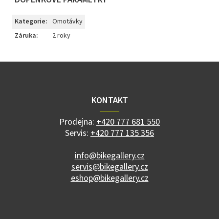
Kategorie
:
Omotávky
Záruka
:
2 roky
Z
á
p
a
KONTAKT
t
í
Prodejna:
+420 777 681 550
Servis:
+420 777 135 356
info@bikegallery.cz
servis@bikegallery.cz
eshop@bikegallery.cz