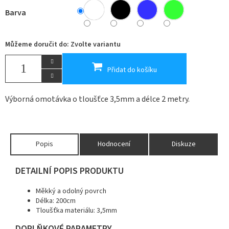
Barva
Můžeme doručit do:
Zvolte variantu
Přidat do košíku
Výborná omotávka o tloušťce 3,5mm a délce 2 metry.
Popis
Hodnocení
Diskuze
DETAILNÍ POPIS PRODUKTU
Měkký a odolný povrch
Délka: 200cm
Tloušťka materiálu: 3,5mm
DOPLŇKOVÉ PARAMETRY