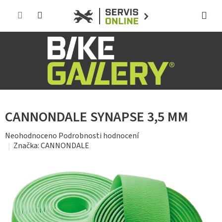
Přejít
na
obsah
CANNONDALE SYNAPSE 3,5 MM
Průměrné
Neohodnoceno
Podrobnosti hodnocení
hodnocení
Značka:
CANNONDALE
produktu
je
0,0
z
5
hvězdiček.