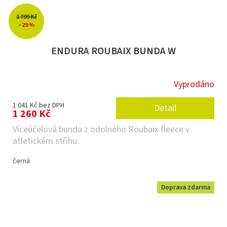
1 799 Kč
–29 %
ENDURA ROUBAIX BUNDA W
Vyprodáno
1 041 Kč bez DPH
Detail
1 260 Kč
Víceúčelová bunda z odolného Roubaix fleece v
atletickém střihu.
černá
Doprava zdarma