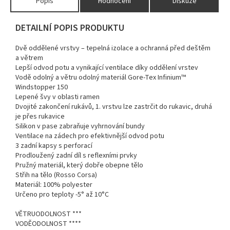
Popis
Hodnocení
Diskuze
DETAILNÍ POPIS PRODUKTU
Dvě oddělené vrstvy – tepelná izolace a ochranná před deštěm
a větrem
Lepší odvod potu a vynikající ventilace díky oddělení vrstev
Vodě odolný a větru odolný materiál Gore-Tex Infinium™
Windstopper 150
Lepené švy v oblasti ramen
Dvojité zakončení rukávů, 1. vrstvu lze zastrčit do rukavic, druhá
je přes rukavice
Silikon v pase zabraňuje vyhrnování bundy
Ventilace na zádech pro efektivnější odvod potu
3 zadní kapsy s perforací
Prodloužený zadní díl s reflexními prvky
Pružný materiál, který dobře obepne tělo
Střih na tělo (Rosso Corsa)
Materiál: 100% polyester
Určeno pro teploty -5° až 10°C
VĚTRUODOLNOST ***
VODĚODOLNOST ****