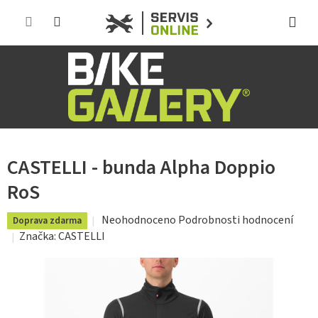
Přejít
na
obsah
CASTELLI - bunda Alpha Doppio
RoS
Průměrné
Neohodnoceno
Podrobnosti hodnocení
Doprava zdarma
hodnocení
Značka:
CASTELLI
produktu
je
0,0
z
5
hvězdiček.