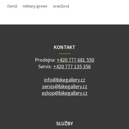
černá
military/green
oranžová
Z
á
p
a
KONTAKT
t
í
Prodejna:
+420 777 681 550
Servis:
+420 777 135 356
info@bikegallery.cz
servis@bikegallery.cz
eshop@bikegallery.cz
SLUŽBY