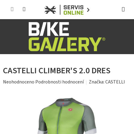
Přejít
na
obsah
CASTELLI CLIMBER'S 2.0 DRES
Průměrné
Značka:
CASTELLI
Neohodnoceno
Podrobnosti hodnocení
hodnocení
produktu
je
0,0
z
5
hvězdiček.