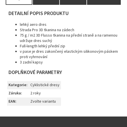
DETAILNÍ POPIS PRODUKTU
lehký aero dres
Strada Pro 3D tkanina na zádech
75 g / m2 3D Flusso tkanina na přední straně a na ramenou
udržuje dres suchý
Full-length lehký přední zip
v pase je dres zakončený elastickým silikonovým páskem
proti vyhrnování
3 zadní kapsy
DOPLŇKOVÉ PARAMETRY
Kategorie
:
Cyklistické dresy
Záruka
:
2 roky
EAN
:
Zvolte variantu
Z
á