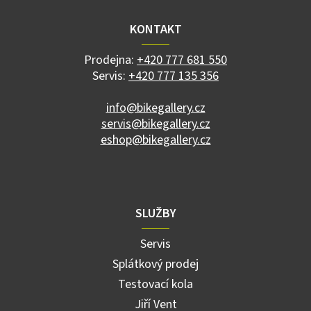
p
a
KONTAKT
t
í
Prodejna:
+420 777 681 550
Servis:
+420 777 135 356
info@bikegallery.cz
servis@bikegallery.cz
eshop@bikegallery.cz
SLUŽBY
Servis
Splátkový prodej
Testovací kola
Jiří Vent