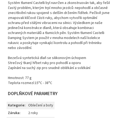
Systém tlumení Castelli byl navržen a zkonstruován tak, aby řešil
častý problém, kterým trpí mnoho jezdců: nepohodlí a občasné
znecitlivění rukou spojené s delším držením řídítek. Pečlivě jsme
zmapovali klíčové části ruky, abychom vytvořili optimální
ochranu před stálými vibracemi na silnici. Výsledkem je naše
jedinečná konstrukce dlaně, která obsahuje kombinaci
ochranných materiálů a tlumicích pěn. Systém tlumení Castelli
Damping System je použit v mnoha modelech naší kolekce
rukavic a poskytuje vynikající kontrolu a pohodlí při tréninku
nebo závodění.
Bezešvá syntetická dlaň se silikonovým úchopem
Strečový tkaný hřbet ruky pro pohodlí a oporu
Zapínání na suchý zip pro snadné oblékání a svlékání
Hmotnost: 77 g
Teplota rozmezí:15°C - 38°C
DOPLŇKOVÉ PARAMETRY
Kategorie
:
Oblečení a boty
Záruka
:
2 roky