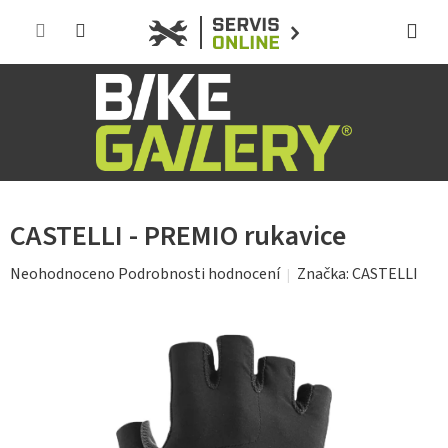
Přejít
na
obsah
CASTELLI - PREMIO rukavice
Průměrné
Značka:
CASTELLI
Neohodnoceno
Podrobnosti hodnocení
hodnocení
produktu
je
0,0
z
5
hvězdiček.