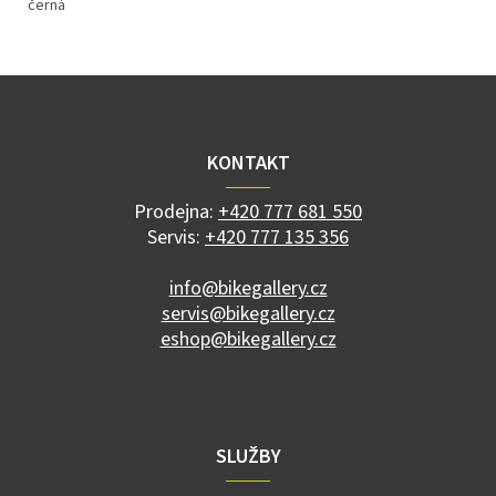
černá
Z
á
p
a
KONTAKT
t
í
Prodejna:
+420 777 681 550
Servis:
+420 777 135 356
info@bikegallery.cz
servis@bikegallery.cz
eshop@bikegallery.cz
SLUŽBY