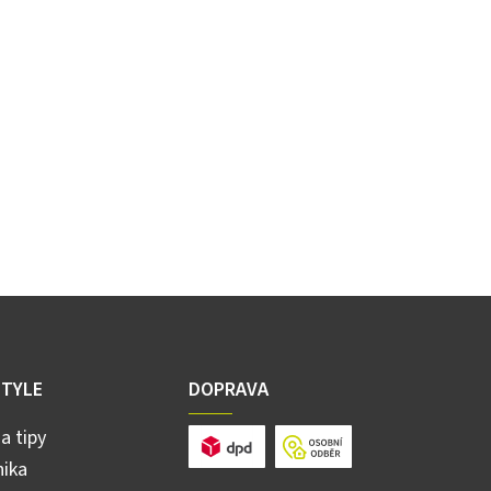
STYLE
DOPRAVA
a tipy
ika