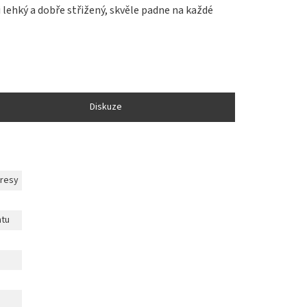
 lehký a dobře střižený, skvěle padne na každé
Diskuze
dresy
ntu