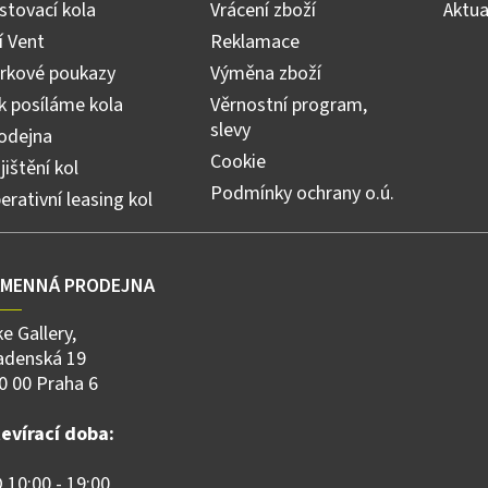
stovací kola
Vrácení zboží
Aktua
ří Vent
Reklamace
rkové poukazy
Výměna zboží
k posíláme kola
Věrnostní program,
slevy
odejna
Cookie
jištění kol
Podmínky ochrany o.ú.
erativní leasing kol
AMENNÁ PRODEJNA
ke Gallery,
adenská 19
0 00 Praha 6
evírací doba:
 10:00 - 19:00