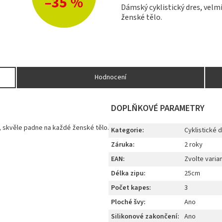
–35 %
Dámský cyklistický dres, velmi
ženské tělo.
Hodnocení
DOPLŇKOVÉ PARAMETRY
, skvěle padne na každé ženské tělo.
Kategorie
:
Cyklistické 
Záruka
:
2 roky
EAN
:
Zvolte varia
Délka zipu
:
25cm
Počet kapes
:
3
Ploché švy
:
Ano
Silikonové zakončení
:
Ano