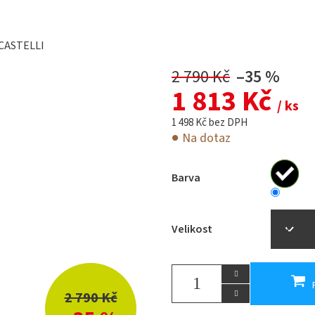
CASTELLI
2 790 Kč
–35 %
1 813 Kč
/ ks
1 498 Kč bez DPH
Na dotaz
Barva
Velikost
2 790 Kč