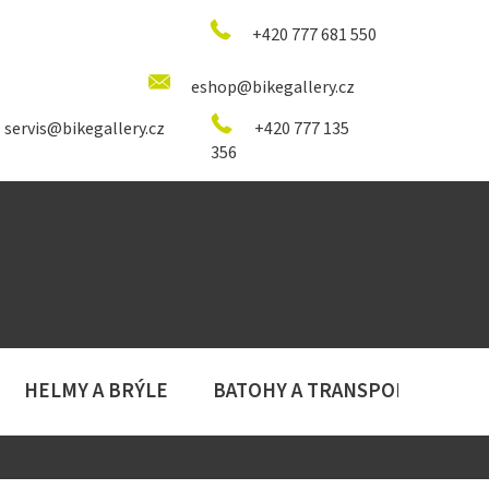
+420 777 681 550
eshop@bikegallery.cz
servis@bikegallery.cz
+420 777 135
356
HELMY A BRÝLE
BATOHY A TRANSPORT
D