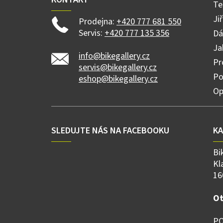
Te
Ji
Prodejna:
+420 777 681 550
Servis:
+420 777 135 356
Dá
Ja
info@bikegallery.cz
Pr
servis@bikegallery.cz
Po
eshop@bikegallery.cz
Op
SLEDUJTE NÁS NA FACEBOOKU
K
Bi
Kl
16
Ot
PO