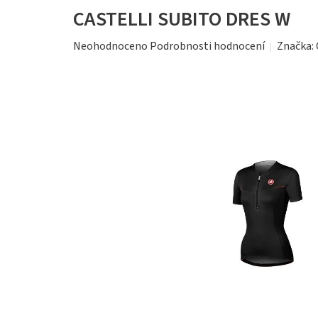
CASTELLI SUBITO DRES W
Průměrné
Značka:
Neohodnoceno
Podrobnosti hodnocení
hodnocení
produktu
je
0,0
z
5
hvězdiček.