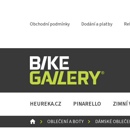
Přejít
na
obsah
Obchodní podmínky
Dodání a platby
Re
HEUREKA.CZ
PINARELLO
ZIMNÍ
DOMŮ
OBLEČENÍ A BOTY
DÁMSKÉ OBLEČE