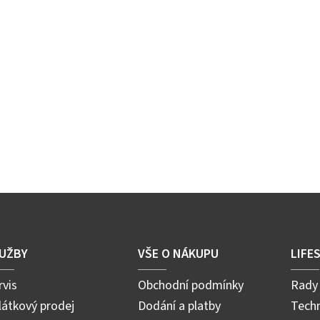
UŽBY
VŠE O NÁKUPU
LIFE
rvis
Obchodní podmínky
Rady 
látkový prodej
Dodání a platby
Techn