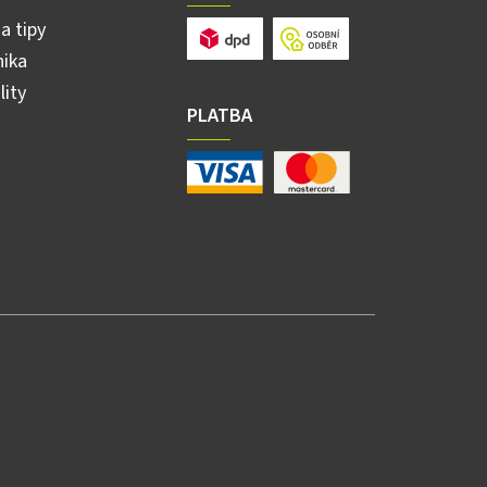
a tipy
ika
lity
PLATBA