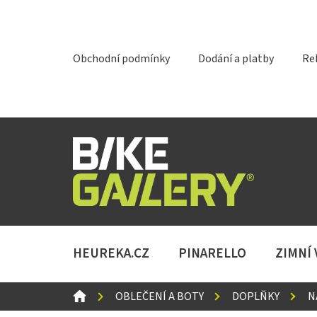
Přejít
na
obsah
Obchodní podmínky
Dodání a platby
Re
HEUREKA.CZ
PINARELLO
ZIMNÍ
DOMŮ
OBLEČENÍ A BOTY
DOPLŇKY
N