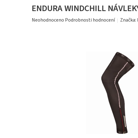
ENDURA WINDCHILL NÁVLEK
Průměrné
Značka:
Neohodnoceno
Podrobnosti hodnocení
hodnocení
produktu
je
0,0
z
5
hvězdiček.