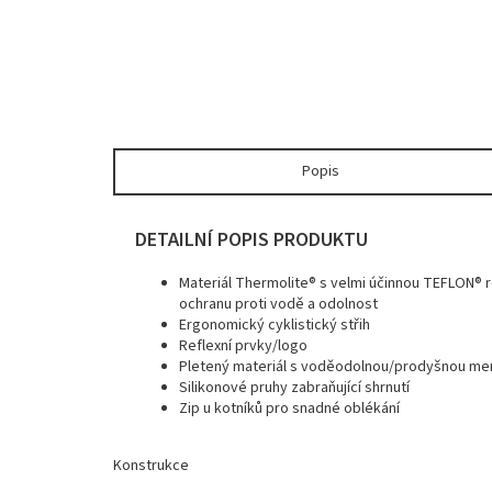
Popis
DETAILNÍ POPIS PRODUKTU
Materiál Thermolite® s velmi účinnou TEFLON® 
ochranu proti vodě a odolnost
Ergonomický cyklistický střih
Reflexní prvky/logo
Pletený materiál s voděodolnou/prodyšnou mem
Silikonové pruhy zabraňující shrnutí
Zip u kotníků pro snadné oblékání
Konstrukce