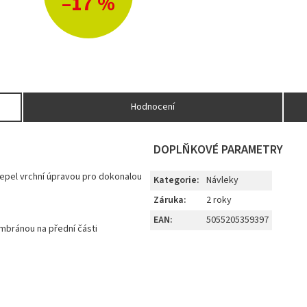
–17 %
Hodnocení
DOPLŇKOVÉ PARAMETRY
repel vrchní úpravou pro dokonalou
Kategorie
:
Návleky
Záruka
:
2 roky
EAN
:
5055205359397
bránou na přední části