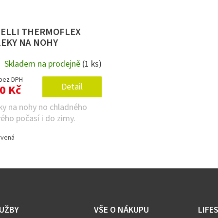
ELLI THERMOFLEX
EKY NA NOHY
Skladem na prodejně
(1 ks)
 bez DPH
Detail
0 Kč
ky na nohy no chladného
ého počasí i do zimy.
rvená
UŽBY
VŠE O NÁKUPU
LIFE