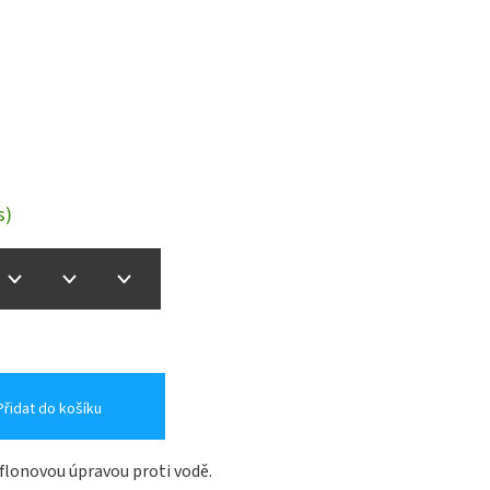
s)
Přidat do košíku
eflonovou úpravou proti vodě.