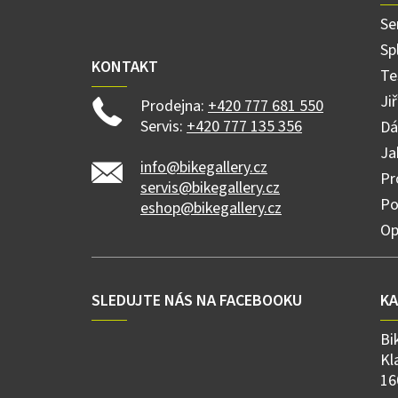
í
Se
Sp
KONTAKT
Te
Ji
Prodejna:
+420 777 681 550
Servis:
+420 777 135 356
Dá
Ja
info@bikegallery.cz
Pr
servis@bikegallery.cz
Po
eshop@bikegallery.cz
Op
SLEDUJTE NÁS NA FACEBOOKU
K
Bi
Kl
16