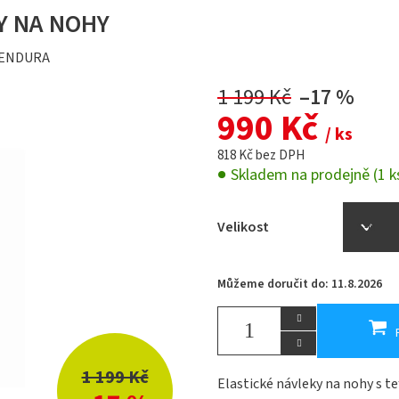
Y NA NOHY
ENDURA
1 199 Kč
–17 %
990 Kč
/ ks
818 Kč bez DPH
Skladem na prodejně
(1 k
Velikost
Můžeme doručit do:
11.8.2026
1 199 Kč
Elastické návleky na nohy s t