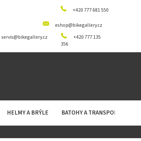
+420 777 681 550
eshop@bikegallery.cz
servis@bikegallery.cz
+420 777 135
356
HELMY A BRÝLE
BATOHY A TRANSPORT
D