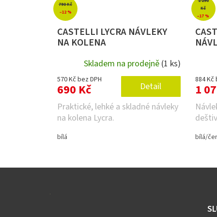
1 290
790 Kč
Kč
–12 %
–17 %
CASTELLI LYCRA NÁVLEKY
CAST
NA KOLENA
NÁVL
Skladem na prodejně
(1 ks)
570 Kč bez DPH
884 Kč
Detail
690 Kč
1 07
Praktické, lehké a skladné návleky
Návle
na kolena Lycra.
deštiv
bílá
bílá/če
Z
á
p
a
SL
t