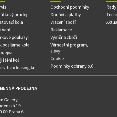
rvis
Obchodní podmínky
Rady 
látkový prodej
Dodání a platby
Techn
stovací kola
Vrácení zboží
Aktua
ří Vent
Reklamace
rkové poukazy
Výměna zboží
k posíláme kola
Věrnostní program,
slevy
odejna
Cookie
jištění kol
Podmínky ochrany o.ú.
erativní leasing kol
AMENNÁ PRODEJNA
ke Gallery,
adenská 19
0 00 Praha 6