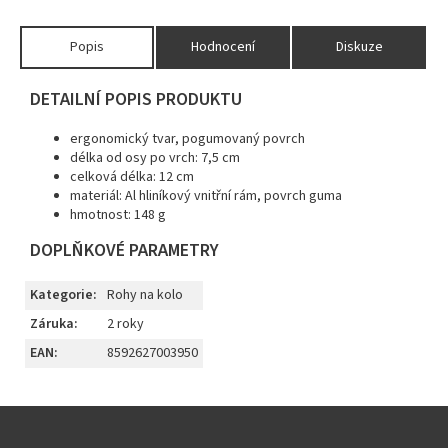
Popis
Hodnocení
Diskuze
DETAILNÍ POPIS PRODUKTU
ergonomický tvar, pogumovaný povrch
délka od osy po vrch: 7,5 cm
celková délka: 12 cm
materiál: Al hliníkový vnitřní rám, povrch guma
hmotnost: 148 g
DOPLŇKOVÉ PARAMETRY
Kategorie
:
Rohy na kolo
Záruka
:
2 roky
EAN
:
8592627003950
Z
á