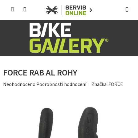
Přejít
na
obsah
FORCE RAB AL ROHY
Průměrné
Značka:
FORCE
Neohodnoceno
Podrobnosti hodnocení
hodnocení
produktu
je
0,0
z
5
hvězdiček.