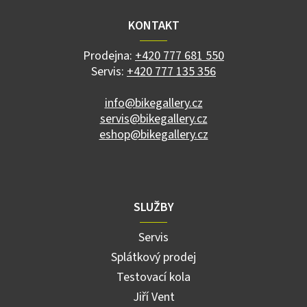
p
a
KONTAKT
t
í
Prodejna:
+420 777 681 550
Servis:
+420 777 135 356
info@bikegallery.cz
servis@bikegallery.cz
eshop@bikegallery.cz
SLUŽBY
Servis
Splátkový prodej
Testovací kola
Jiří Vent