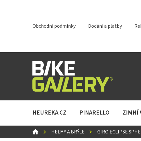
Přejít
na
obsah
Obchodní podmínky
Dodání a platby
Re
HEUREKA.CZ
PINARELLO
ZIMNÍ
DOMŮ
HELMY A BRÝLE
GIRO ECLIPSE SPHE