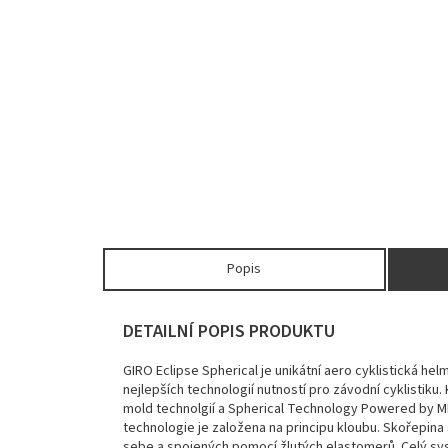
Popis
DETAILNÍ POPIS PRODUKTU
GIRO Eclipse Spherical je unikátní aero cyklistická hel
nejlepších technologií nutností pro závodní cyklistiku.
mold technolgií a Spherical Technology Powered by MI
technologie je založena na principu kloubu. Skořepina
sebe a spojených pomocí žlutých elastomerů. Celý sys