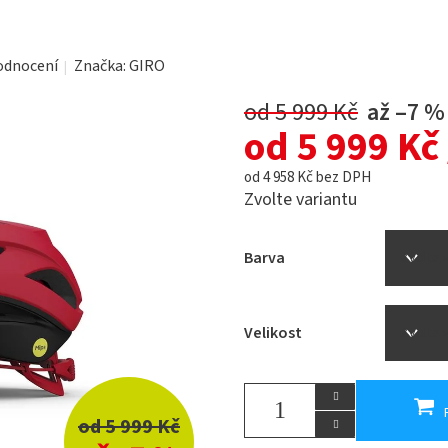
odnocení
Značka:
GIRO
od 5 999 Kč
až –7 %
od
5 999 Kč
od
4 958 Kč
bez DPH
Zvolte variantu
Barva
Velikost
od 5 999 Kč