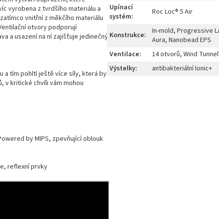
Upínací
víc vyrobena z tvrdšího materiálu a
Roc Loc® 5 Air
systém
:
zatímco vnitřní z měkčího materiálu
Ventilační otvory podporují
In-mold, Progressive L
Konstrukce
:
a a usazení na ní zajišťuje jedinečný
Aura, Nanobead EPS
Ventilace
:
14 otvorů, Wind Tunne
Výstelky
:
antibakteriální Ionic+
a tím pohltí ještě více síly, která by
ů, v kritické chvíli vám mohou
 Powered by MIPS, zpevňující oblouk
ne, reflexní prvky