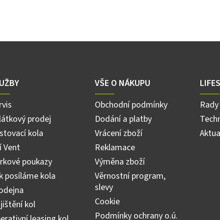
modrá
UŽBY
VŠE O NÁKUPU
LIFE
rvis
Obchodní podmínky
Rady 
látkový prodej
Dodání a platby
Techn
stovací kola
Vrácení zboží
Aktua
ří Vent
Reklamace
rkové poukazy
Výměna zboží
k posíláme kola
Věrnostní program,
slevy
odejna
Cookie
jištění kol
Podmínky ochrany o.ú.
erativní leasing kol