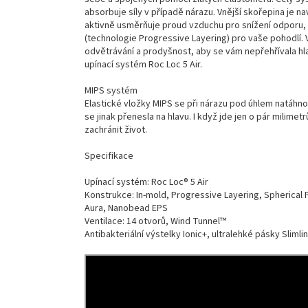
absorbuje síly v případě nárazu. Vnější skořepina je na
aktivně usměrňuje proud vzduchu pro snížení odporu, 
(technologie Progressive Layering) pro vaše pohodlí. 
odvětrávání a prodyšnost, aby se vám nepřehřívala hlav
upínací systém Roc Loc 5 Air.
MIPS systém
Elastické vložky MIPS se při nárazu pod úhlem natáhnou 
se jinak přenesla na hlavu. I když jde jen o pár milimetr
zachránit život.
Specifikace
Upínací systém: Roc Loc® 5 Air
Konstrukce: In-mold, Progressive Layering, Spherical
Aura, Nanobead EPS
Ventilace: 14 otvorů, Wind Tunnel™
Antibakteriální výstelky Ionic+, ultralehké pásky Slimli