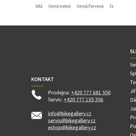
principu kloubu. Vyvinuli jsme ji...
bílá
černá matná
černá/červená
černá/žlutá
Z
á
p
a
SL
t
í
Se
Sp
KONTAKT
Te
Ji
Prodejna:
+420 777 681 550
Servis:
+420 777 135 356
Dá
Ja
info@bikegallery.cz
Pr
servis@bikegallery.cz
Po
eshop@bikegallery.cz
Op