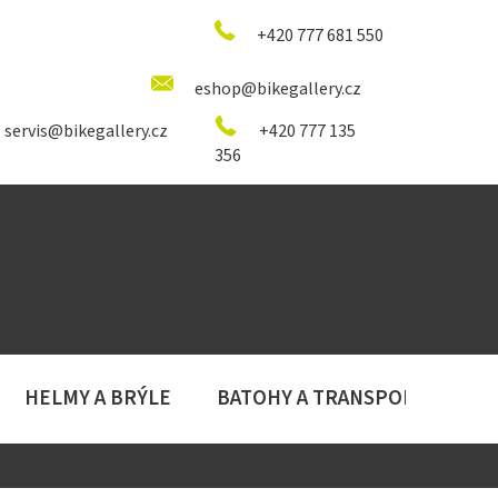
+420 777 681 550
eshop@bikegallery.cz
servis@bikegallery.cz
+420 777 135
356
HELMY A BRÝLE
BATOHY A TRANSPORT
D