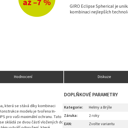
až –7 %
GIRO Eclipse Spherical je unik
kombinaci nejlepších technolo
Hodnocení
Diskuze
DOPLŇKOVÉ PARAMETRY
ma, která se stává díky kombinaci
Kategorie
:
Helmy a Brýle
 Konstrukce modelu je tvořena In-
Záruka
:
2 roky
PS pro vaši maximální ochranu. Tato
 se skládá ze dvou částí vložených do
EAN
:
Zvolte variantu
tém vytváří odpružení, které