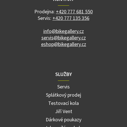
t
í
Prodejna:
+420 777 681 550
Servis:
+420 777 135 356
info@bikegallery.cz
servis@bikegallery.cz
eshop@bikegallery.cz
SLUŽBY
Servis
Splátkový prodej
Testovací kola
Jiří Vent
Dárkové poukazy