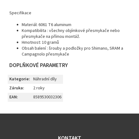
Specifikace
Materiál: 6061 T6 aluminum
Kompatibilita : všechny objímkové přesmykače nebo
přesmykače na přímou montáž.
Hmotnost: 10 gramů
Obsah balení : šrouby a podložky pro Shimano, SRAM a
Campagnolo přesmykače
DOPLŇKOVÉ PARAMETRY
Kategorie
:
Náhradní díly
Záruka
:
2 roky
EAN
:
8589530032306
Z
á
p
a
KONTAKT