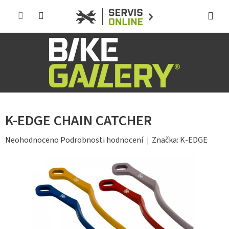
Přejít
na
obsah
K-EDGE CHAIN CATCHER
Průměrné
Značka:
K-EDGE
Neohodnoceno
Podrobnosti hodnocení
hodnocení
produktu
je
0,0
z
5
hvězdiček.