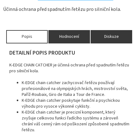
Účinná ochrana před spadnutím řetězu pro silniční kola.
Popis
Hodnocení
Diskuze
DETAILNÍ POPIS PRODUKTU
K-EDGE CHAIN CATCHER je účinná ochrana před spadnutím řetězu
pro silniční kola.
K-EDGE chain catcher zachycovač řetězu používají
profesionálové na olympijských hrách, mistrovství světa,
Paříž-Roubaix, Giro de Italia a Tour de France.
K-EDGE chain catcher poskytuje funkční a psychickou
výhodu pro vysoce výkonné cyklisty.
K-EDGE chain catcher je precizní komponent, který
zvyšuje celkovou funkci řadícího systému a zároveň
chrání váš cenný rám od poškození způsobené spadnutím
řetězu.