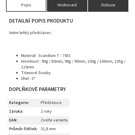
Popis
Hodnocení
Diskuze
DETAILNÍ POPIS PRODUKTU
Velmi lehký představec.
Materiál : Scandium T - 7451
Hmotnost : 90g / 80mm, 96g / 90mm, 100g / 100mm, 105g /
110mm
Titanové šrouby
Úhel : 5°
DOPLŇKOVÉ PARAMETRY
Kategorie
:
Představce
Záruka
:
2 roky
EAN
:
Zvolte variantu
Průměr řídítek
:
31,8 mm