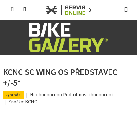
Přejít
na
obsah
KCNC SC WING OS PŘEDSTAVEC
+/-5°
Průměrné
Neohodnoceno
Podrobnosti hodnocení
Výprodej
hodnocení
Značka:
KCNC
produktu
je
0,0
z
5
hvězdiček.