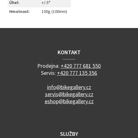
Úhel
:
+/-5°
Hmotnost
:
100g (100mm)
Z
á
p
a
KONTAKT
t
í
Prodejna:
+420 777 681 550
Servis:
+420 777 135 356
info@bikegallery.cz
servis@bikegallery.cz
eshop@bikegallery.cz
SLUŽBY