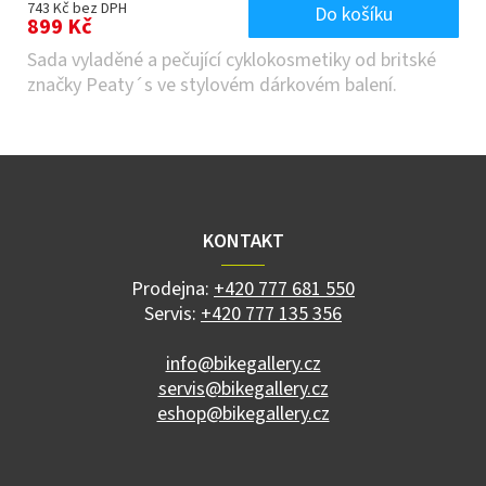
743 Kč bez DPH
Do košíku
899 Kč
Sada vyladěné a pečující cyklokosmetiky od britské
značky Peaty´s ve stylovém dárkovém balení.
Z
á
p
a
KONTAKT
t
í
Prodejna:
+420 777 681 550
Servis:
+420 777 135 356
info@bikegallery.cz
servis@bikegallery.cz
eshop@bikegallery.cz