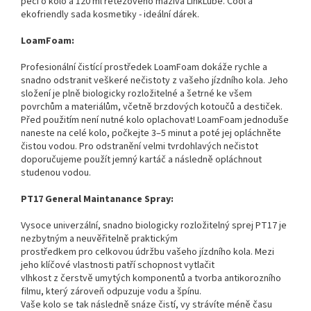
péči o kolo a 120 ml řetězového maziva LinkLube. Cool a
ekofriendly sada kosmetiky - ideální dárek.
LoamFoam:
Profesionální čistící prostředek LoamFoam dokáže rychle a
snadno odstranit veškeré nečistoty z vašeho jízdního kola. Jeho
složení je plně biologicky rozložitelné a šetrné ke všem
povrchům a materiálům, včetně brzdových kotoučů a destiček.
Před použitím není nutné kolo oplachovat! LoamFoam jednoduše
naneste na celé kolo, počkejte 3–5 minut a poté jej opláchněte
čistou vodou. Pro odstranění velmi tvrdohlavých nečistot
doporučujeme použít jemný kartáč a následně opláchnout
studenou vodou.
PT17 General Maintanance Spray:
Vysoce univerzální, snadno biologicky rozložitelný sprej PT17 je
nezbytným a neuvěřitelně praktickým
prostředkem pro celkovou údržbu vašeho jízdního kola. Mezi
jeho klíčové vlastnosti patří schopnost vytlačit
vlhkost z čerstvě umytých komponentů a tvorba antikorozního
filmu, který zároveň odpuzuje vodu a špínu.
Vaše kolo se tak následně snáze čistí, vy strávíte méně času