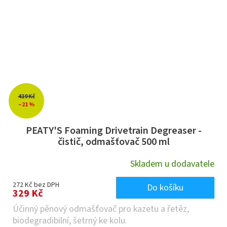
419 Kč
–21 %
PEATY'S Foaming Drivetrain Degreaser -
čistič, odmašťovač 500 ml
Skladem u dodavatele
272 Kč bez DPH
Do košíku
329 Kč
Účinný pěnový odmašťovač pro kazetu a řetěz,
biodegradibilní, šetrný ke kolu.