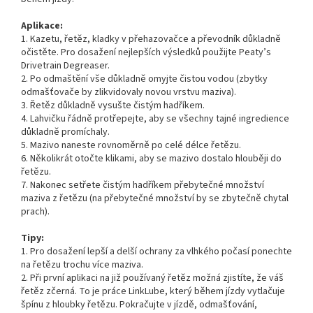
Aplikace:
1. Kazetu, řetěz, kladky v přehazovačce a převodník důkladně
očistěte. Pro dosažení nejlepších výsledků použijte Peaty’s
Drivetrain Degreaser.
2. Po odmaštění vše důkladně omyjte čistou vodou (zbytky
odmašťovače by zlikvidovaly novou vrstvu maziva).
3. Řetěz důkladně vysušte čistým hadříkem.
4. Lahvičku řádně protřepejte, aby se všechny tajné ingredience
důkladně promíchaly.
5. Mazivo naneste rovnoměrně po celé délce řetězu.
6. Několikrát otočte klikami, aby se mazivo dostalo hlouběji do
řetězu.
7. Nakonec setřete čistým hadříkem přebytečné množství
maziva z řetězu (na přebytečné množství by se zbytečně chytal
prach).
Tipy:
1. Pro dosažení lepší a delší ochrany za vlhkého počasí ponechte
na řetězu trochu více maziva.
2. Při první aplikaci na již používaný řetěz možná zjistíte, že váš
řetěz zčerná. To je práce LinkLube, který během jízdy vytlačuje
špínu z hloubky řetězu. Pokračujte v jízdě, odmašťování,