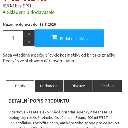
619 Kč bez DPH
Skladem u dodavatele
Můžeme doručit do:
13.8.2026
Přidat do košíku
Sada vyladěné a pečující cyklokosmetiky od britské značky
Peaty´s ve stylovém dárkovém balení.
Popis
Hodnocení
Diskuze
Značka
DETAILNÍ POPIS PRODUKTU
V darkové kazetě z eko hnědé přírodní lepenky naleznete 1 l
biologicky rorzložitelného čističe LoamFoam, 400 ml PT17
univerzálního, rozložitelného, antikorozního spreje pro celkovou