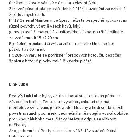
údržbou a zbyde vám více času pro vlastní jízdu.
Zároveň působí jako prostředek k čištění a uvolnění zarezlých či
zoxidovaných částí.
PT17 General Maintenance Spray můžete bezpečně aplikovat na
různé povrchy včetně všech kovů, laků,
gumy, plastů či materiálů z uhlíkového vlákna. Použití: Aplikujte
ze vzdálenosti 15 až 20 cm.
Pro úplné proniknutí či vytvoření ochranného filmu nechte
působit až 60 minut.
POZOR! Vyvarujte se potřísnění brzdových kotoučů, destiček,
špalků a brzdné plochy ráfků či vzorku pláště.
Link Lube
Peaty’s Link Lube byl vyvinut v laboratoři a testován přímo na
závodních tratích. Tento ultra vysokorychlostní olej má
mentolově svěží vůni, je třikrát destilovaný a hodí se do všech
povětrnostních podmínek. Jedinečná směs olejů a vosků dokáže
proniknout hluboko mezi články řetězu a odpuzuje vlhkost i
nečistoty.
Ano, je tomu tak! Peaty’s Link Lube váš řetěz skutečně čistí
během jízdy!