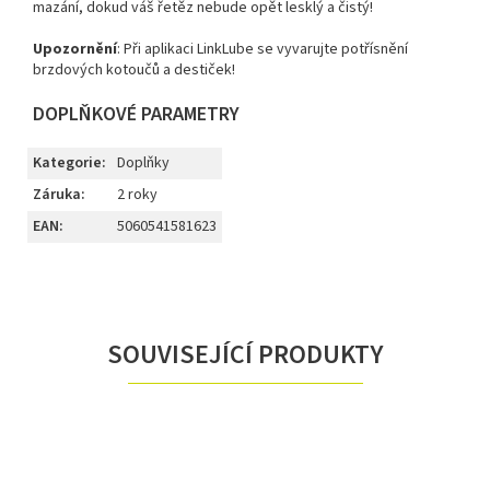
mazání, dokud váš řetěz nebude opět lesklý a čistý!
Upozornění
: Při aplikaci LinkLube se vyvarujte potřísnění
brzdových kotoučů a destiček!
DOPLŇKOVÉ PARAMETRY
Kategorie
:
Doplňky
Záruka
:
2 roky
EAN
:
5060541581623
SOUVISEJÍCÍ PRODUKTY