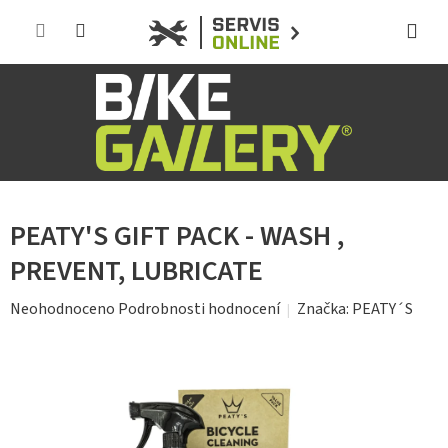
Přejít
na
obsah
PEATY'S GIFT PACK - WASH ,
PREVENT, LUBRICATE
Průměrné
Značka:
PEATY´S
Neohodnoceno
Podrobnosti hodnocení
hodnocení
produktu
je
0,0
z
5
hvězdiček.