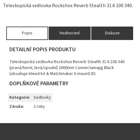
Teleskopická sedlovka Rockshox Reverb Stealth 31.6 100 340.
Popis
Hodnocení
Diskuze
DETAILNÍ POPIS PRODUKTU
Teleskopická sedlovka Rockshox Reverb Stealth 31.6 100 340
(pravá/horní, levá/spodní) 2000mm Connectamajig Black
(obsahuje bleed kit & Matchmaker X mount) B1
DOPLŇKOVÉ PARAMETRY
Kategorie
:
Sedlovky
Záruka
:
2 roky
Z
á
p