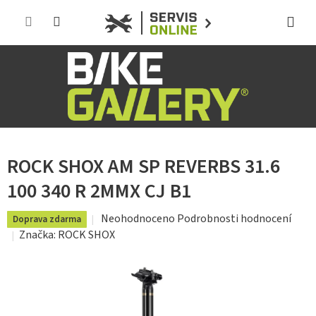
Přejít
na
obsah
ROCK SHOX AM SP REVERBS 31.6
100 340 R 2MMX CJ B1
Průměrné
Neohodnoceno
Podrobnosti hodnocení
Doprava zdarma
hodnocení
Značka:
ROCK SHOX
produktu
je
0,0
z
5
hvězdiček.