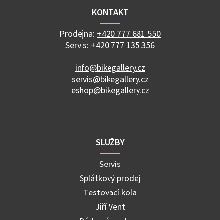
a
KONTAKT
t
í
Prodejna:
+420 777 681 550
Servis:
+420 777 135 356
info@bikegallery.cz
servis@bikegallery.cz
eshop@bikegallery.cz
SLUŽBY
Servis
Splátkový prodej
Testovací kola
Jiří Vent