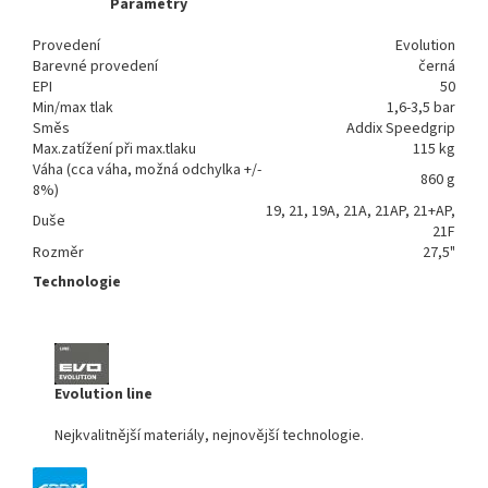
Parametry
Provedení
Evolution
Barevné provedení
černá
EPI
50
Min/max tlak
1,6-3,5 bar
Směs
Addix Speedgrip
Max.zatížení při max.tlaku
115 kg
Váha (cca váha, možná odchylka +/-
860 g
8%)
19, 21, 19A, 21A, 21AP, 21+AP,
Duše
21F
Rozměr
27,5"
Technologie
Evolution line
Nejkvalitnější materiály, nejnovější technologie.