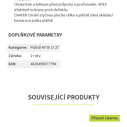
Chrání bok a běhoun před průpichy a proříznutím. APEX
efektivní ochrana proti defektu.
CHAFER Chrání styčnou plochu ráfku a pláště.Silná skládací
kevlarová patka pláště
DOPLŇKOVÉ PARAMETRY
Kategorie
:
Pláště MTB 27,5"
Záruka
:
2 roky
EAN
:
4026495877794
SOUVISEJÍCÍ PRODUKTY
Přezutí zdarma