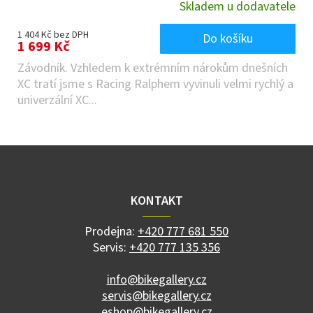
Skladem u dodavatele
1 404 Kč bez DPH
Do košíku
1 699 Kč
Závodník. Vzhledem k extrémním nárokům dnešních
XC tratí jsme s Racing Ralphem vyvinuli velmi rychlý a
univerzální XC...
Z
á
p
a
KONTAKT
t
í
Prodejna:
+420 777 681 550
Servis:
+420 777 135 356
info@bikegallery.cz
servis@bikegallery.cz
eshop@bikegallery.cz