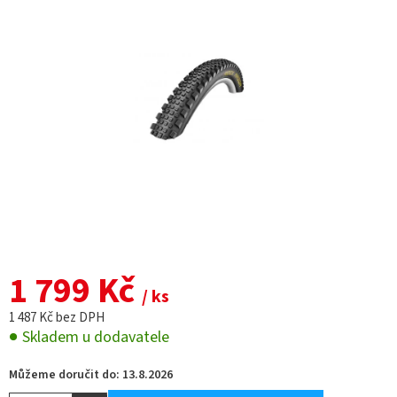
5
hvězdiček.
1 799 Kč
/ ks
1 487 Kč bez DPH
Skladem u dodavatele
Můžeme doručit do:
13.8.2026