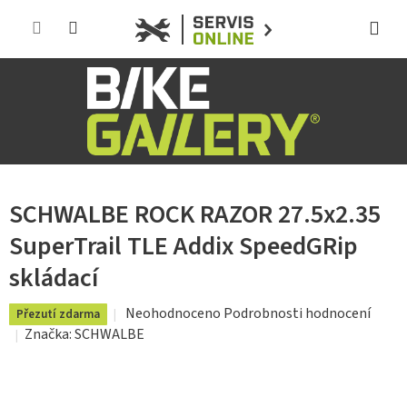
Přejít
na
obsah
SCHWALBE ROCK RAZOR 27.5x2.35
SuperTrail TLE Addix SpeedGRip
skládací
Průměrné
Neohodnoceno
Podrobnosti hodnocení
Přezutí zdarma
hodnocení
Značka:
SCHWALBE
produktu
je
0,0
z