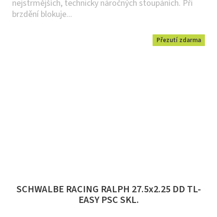
nejstrmějších, technicky náročných stoupáních. Při
brzdění blokuje...
Přezutí zdarma
SCHWALBE RACING RALPH 27.5x2.25 DD TL-
EASY PSC SKL.