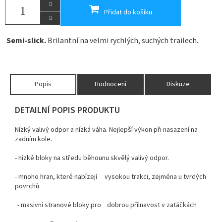
Přidat do košíku
Semi-slick.
Brilantní na velmi rychlých, suchých trailech.
Popis
Hodnocení
Diskuze
DETAILNÍ POPIS PRODUKTU
Nízký valivý odpor a nízká váha. Nejlepší výkon při nasazení na
zadním kole.
- nízké bloky na středu běhounu skvělý valivý odpor.
- mnoho hran, které nabízejí vysokou trakci, zejména u tvrdých
povrchů
- masivní stranové bloky pro dobrou přilnavost v zatáčkách