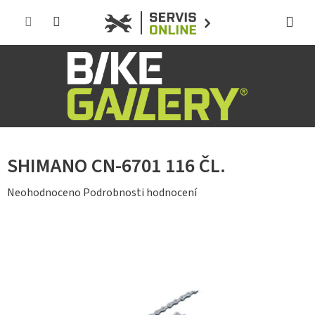
Přejít
na
obsah
SHIMANO CN-6701 116 ČL.
Průměrné
Neohodnoceno
Podrobnosti hodnocení
hodnocení
produktu
je
0,0
z
5
hvězdiček.