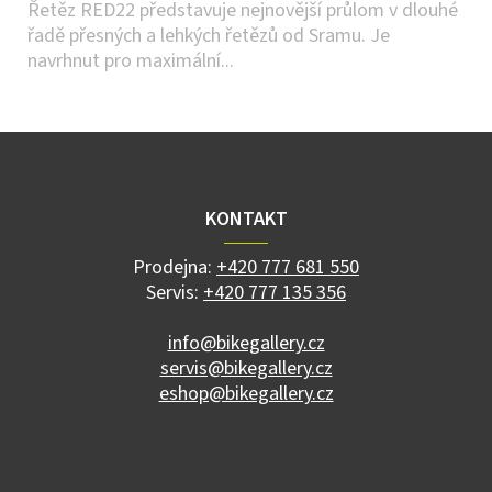
Řetěz RED22 představuje nejnovější průlom v dlouhé
řadě přesných a lehkých řetězů od Sramu. Je
navrhnut pro maximální...
Z
á
p
a
KONTAKT
t
í
Prodejna:
+420 777 681 550
Servis:
+420 777 135 356
info@bikegallery.cz
servis@bikegallery.cz
eshop@bikegallery.cz