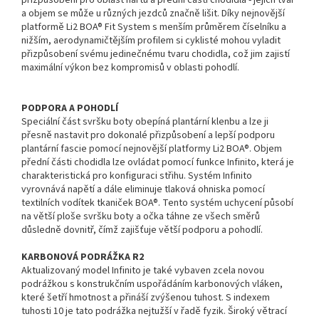
a objem se může u různých jezdců značně lišit. Díky nejnovější
platformě Li2 BOA® Fit System s menším průměrem číselníku a
nižším, aerodynamičtějším profilem si cyklisté mohou vyladit
přizpůsobení svému jedinečnému tvaru chodidla, což jim zajistí
maximální výkon bez kompromisů v oblasti pohodlí.
PODPORA A POHODLÍ
Speciální část svršku boty obepíná plantární klenbu a lze ji
přesně nastavit pro dokonalé přizpůsobení a lepší podporu
plantární fascie pomocí nejnovější platformy Li2 BOA®. Objem
přední části chodidla lze ovládat pomocí funkce Infinito, která je
charakteristická pro konfiguraci střihu. Systém Infinito
vyrovnává napětí a dále eliminuje tlaková ohniska pomocí
textilních vodítek tkaniček BOA®. Tento systém uchycení působí
na větší ploše svršku boty a očka táhne ze všech směrů
důsledně dovnitř, čímž zajišťuje větší podporu a pohodlí.
KARBONOVÁ PODRÁŽKA R2
Aktualizovaný model Infinito je také vybaven zcela novou
podrážkou s konstrukčním uspořádáním karbonových vláken,
které šetří hmotnost a přináší zvýšenou tuhost. S indexem
tuhosti 10 je tato podrážka nejtužší v řadě fyzik. Široký větrací