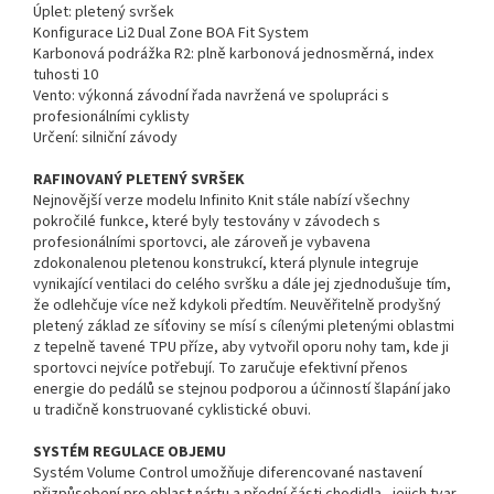
Úplet: pletený svršek
Konfigurace Li2 Dual Zone BOA Fit System
Karbonová podrážka R2: plně karbonová jednosměrná, index
tuhosti 10
Vento: výkonná závodní řada navržená ve spolupráci s
profesionálními cyklisty
Určení: silniční závody
RAFINOVANÝ PLETENÝ SVRŠEK
Nejnovější verze modelu Infinito Knit stále nabízí všechny
pokročilé funkce, které byly testovány v závodech s
profesionálními sportovci, ale zároveň je vybavena
zdokonalenou pletenou konstrukcí, která plynule integruje
vynikající ventilaci do celého svršku a dále jej zjednodušuje tím,
že odlehčuje více než kdykoli předtím. Neuvěřitelně prodyšný
pletený základ ze síťoviny se mísí s cílenými pletenými oblastmi
z tepelně tavené TPU příze, aby vytvořil oporu nohy tam, kde ji
sportovci nejvíce potřebují. To zaručuje efektivní přenos
energie do pedálů se stejnou podporou a účinností šlapání jako
u tradičně konstruované cyklistické obuvi.
SYSTÉM REGULACE OBJEMU
Systém Volume Control umožňuje diferencované nastavení
přizpůsobení pro oblast nártu a přední části chodidla - jejich tvar