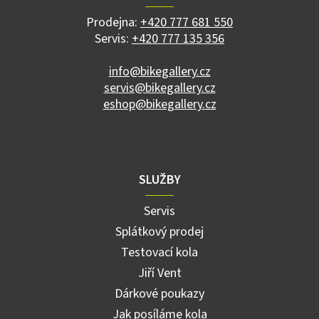
t
í
Prodejna:
+420 777 681 550
Servis:
+420 777 135 356
info@bikegallery.cz
servis@bikegallery.cz
eshop@bikegallery.cz
SLUŽBY
Servis
Splátkový prodej
Testovací kola
Jiří Vent
Dárkové poukazy
Jak posíláme kola