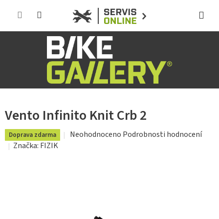
Přejít
na
obsah
Vento Infinito Knit Crb 2
Průměrné
Neohodnoceno
Podrobnosti hodnocení
Doprava zdarma
hodnocení
Značka:
FIZIK
produktu
je
0,0
z
5
hvězdiček.