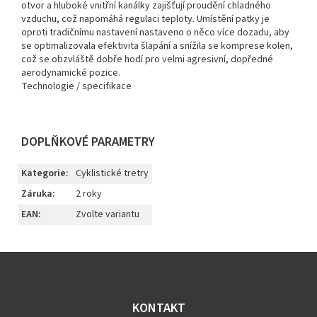
otvor a hluboké vnitřní kanálky zajišťují proudění chladného
vzduchu, což napomáhá regulaci teploty. Umístění patky je
oproti tradičnímu nastavení nastaveno o něco více dozadu, aby
se optimalizovala efektivita šlapání a snížila se komprese kolen,
což se obzvláště dobře hodí pro velmi agresivní, dopředné
aerodynamické pozice.
Technologie / specifikace
DOPLŇKOVÉ PARAMETRY
Kategorie
:
Cyklistické tretry
Záruka
:
2 roky
EAN
:
Zvolte variantu
Z
á
p
a
KONTAKT