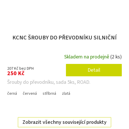
KCNC ŠROUBY DO PŘEVODNÍKU SILNIČNÍ
Skladem na prodejně
(2 ks)
207 Kč bez DPH
Detail
250 Kč
Šrouby do převodníku, sada 5ks, ROAD.
černá
červená
stříbrná
zlatá
Zobrazit všechny související produkty