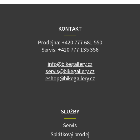
Z
á
p
a
KONTAKT
t
í
Prodejna:
+420 777 681 550
Servis:
+420 777 135 356
info@bikegallery.cz
servis@bikegallery.cz
eshop@bikegallery.cz
SLUŽBY
Servis
Splátkový prodej