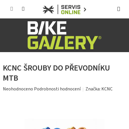
Přejít
na
obsah
KCNC ŠROUBY DO PŘEVODNÍKU
MTB
Průměrné
Značka:
KCNC
Neohodnoceno
Podrobnosti hodnocení
hodnocení
produktu
je
0,0
z
5
hvězdiček.