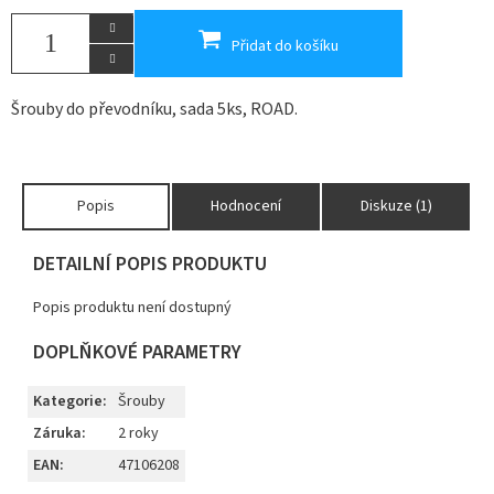
Přidat do košíku
Šrouby do převodníku, sada 5ks, ROAD.
Popis
Hodnocení
Diskuze (1)
DETAILNÍ POPIS PRODUKTU
Popis produktu není dostupný
DOPLŇKOVÉ PARAMETRY
Kategorie
:
Šrouby
Záruka
:
2 roky
EAN
:
47106208