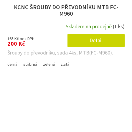
KCNC ŠROUBY DO PŘEVODNÍKU MTB FC-
M960
Skladem na prodejně
(1 ks)
165 Kč bez DPH
Detail
200 Kč
Šrouby do převodníku, sada 4ks, MTB(FC-M960).
černá
stříbrná
zelená
zlatá