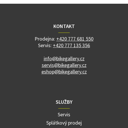
Z
á
p
a
KONTAKT
t
í
Prodejna:
+420 777 681 550
Servis:
+420 777 135 356
info@bikegallery.cz
servis@bikegallery.cz
eshop@bikegallery.cz
SLUŽBY
Servis
Splátkový prodej