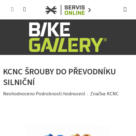
Přejít
na
obsah
KCNC ŠROUBY DO PŘEVODNÍKU
SILNIČNÍ
Průměrné
Značka:
KCNC
Neohodnoceno
Podrobnosti hodnocení
hodnocení
produktu
je
0,0
z
5
hvězdiček.