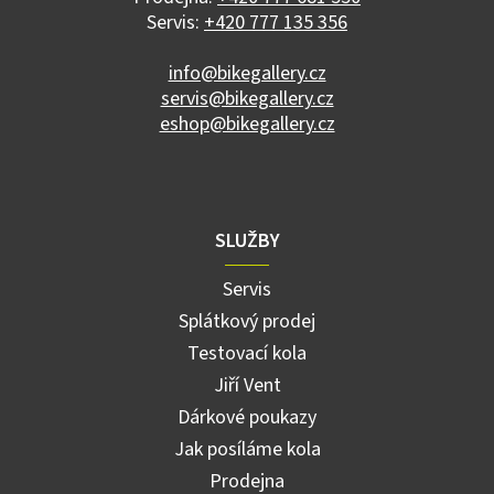
r
Servis:
+420 777 135 356
v
k
info@bikegallery.cz
y
servis@bikegallery.cz
v
ý
eshop@bikegallery.cz
p
i
s
u
SLUŽBY
Servis
Splátkový prodej
Testovací kola
Jiří Vent
Dárkové poukazy
Jak posíláme kola
Prodejna