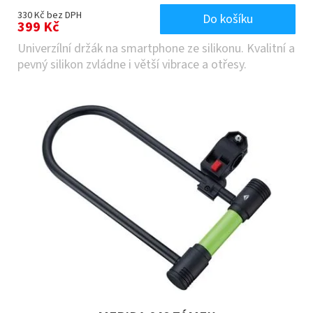
330 Kč bez DPH
Do košíku
399 Kč
Univerzílní držák na smartphone ze silikonu. Kvalitní a
pevný silikon zvládne i větší vibrace a otřesy.