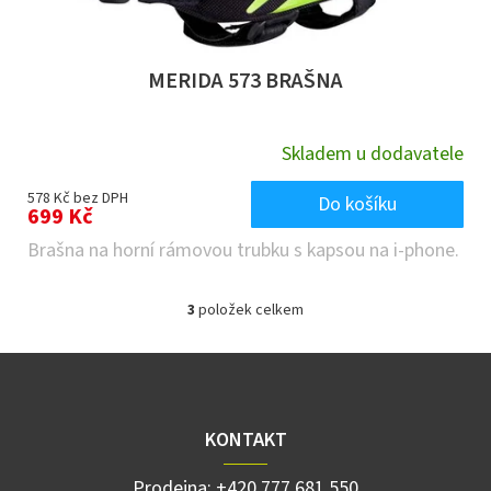
MERIDA 573 BRAŠNA
Skladem u dodavatele
578 Kč bez DPH
Do košíku
699 Kč
Brašna na horní rámovou trubku s kapsou na i-phone.
3
položek celkem
O
v
l
Z
á
á
d
p
a
a
KONTAKT
c
t
í
í
p
Prodejna:
+420 777 681 550