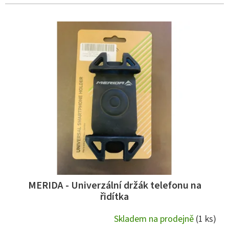
í
p
V
r
ý
o
p
d
i
u
s
k
p
t
r
ů
o
d
u
k
t
ů
MERIDA - Univerzální držák telefonu na
řidítka
Skladem na prodejně
(1 ks)