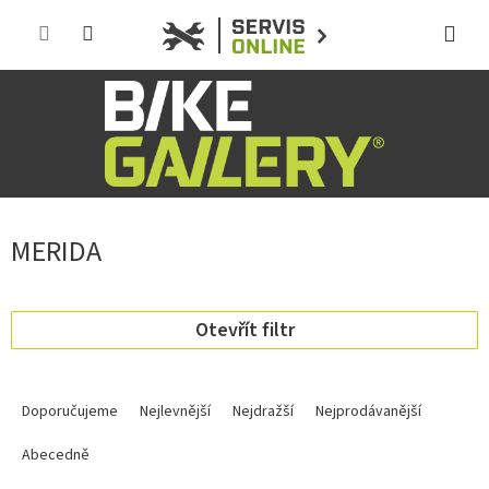
Přejít
na
obsah
MERIDA
Otevřít filtr
Ř
a
Doporučujeme
Nejlevnější
Nejdražší
Nejprodávanější
z
e
Abecedně
n